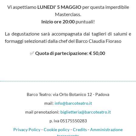
Vi aspettiamo
LUNEDI' 5 MAGGIO
per questa imperdibile
Masterclass.
Inizio ore 20:00
puntuali!
La degustazione sarà accompagnata dai taglieri di salumi e
formaggi selezionati dalla chef del Barco Claudia Fioraso
✅
Quota di partecipazione: € 50,00
Barco Teatro: via Orto Botanico 12 - Padova
mail:
info@barcoteatro.it
mail prenotazioni:
biglietteria@barcoteatro.it
p. iva 05175550283
Privacy Policy
-
Cookie policy
-
Credits
-
Amministrazione
trasparente