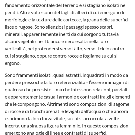
l’andamento orizzontale del terreno e si stagliano isolati nei
pendii. Altre volte sono dettagli di alberi di cui emergono le
morfologie e la texture delle cortecce, la grana delle superfici
lisce o rugose. Sono silenziosi paesaggi spesso scabri,
minerali, apparentemente inerti da cui sorgono tuttavia
alcuni vegetali che il bianco e nero esalta nella loro
verticalità, nel protendersi verso l’alto, verso il cielo contro
cui si stagliano, oppure contro rocce e fogliame su cui si
ergono.
Sono frammenti isolati, quasi astratti, inquadrati in modo da
perdere pressoché la loro referenzialità - l’essere immagini di
qualcosa che preesiste – ma che intessono relazioni, parziali
e apparentemente casuali armonie e contrasti fra gli elementi
che le compongono. Altrimenti sono composizioni di sagome
di rocce e di tronchi arenati e levigati dall’acqua o che ancora
esprimono la loro forza vitale, su cui si accoccola, a volte
incerta, una sinuosa figura femminile. In queste composizioni
emergono analogie di linee e contrasti di superfici.