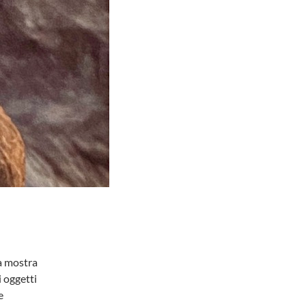
na mostra
i oggetti
e