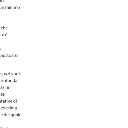
lla
a un minimo
e che
sta è
a
piuttosto
 spazi vuoti
 profonda.
za fin
ate
tative di
 medesima
ne del quale