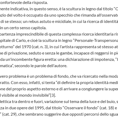
confortevole della risposta.
ente indicativa, in questo senso, è la scultura in legno dal titolo “
pazio del volto è occupato da uno specchio che rimanda all'osservat
i se stesso; un rebus astuto e micidiale, in cui la ricerca di identit
 in un certo senso capitola.
 partenza imprescindibile di questa complessa ricerca identitaria ri
pitale di Carlo, e cioè la scultura in legno “Personale-Transperson
tturno” del 1970 (cat. n. 3), in cui l'artista rappresenta sé stesso a
 di privazione, seduto e senza le gambe, incapace di reggersi in pi
da un'incombente figura eretta: una dichiarazione di impotenza, “
matica”, secondo le parole dell'autore.
 vero problema è un problema di fondo, che va ricercato nella moda
ratto. Con esso, infatti, si tenta “di definire la propria identità med
one del proprio aspetto esterno e di arrivare a congiungere la super
 visibile al mondo invisibile”[3].
ettica tra dentro e fuori, variazione sul tema della luce e del buio, 
za in due opere del 1995, dal titolo “Osservare il fondo” (cat. 18) e
” (cat. 29), che sembrano suggerire due opposti percorsi dello sgu