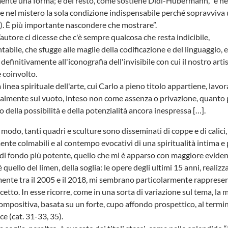
nte una forma; e del resto, come sostiene Didi-Hubermann, “è ne
e nel mistero la sola condizione indispensabile perché sopravviv
…). È più importante nascondere che mostrare”.
’autore ci dicesse che c'è sempre qualcosa che resta indicibile,
tabile, che sfugge alle maglie della codificazione e del linguaggio, 
definitivamente all'iconografia dell'invisibile con cui il nostro arti
 coinvolto.
 linea spirituale dell'arte, cui Carlo a pieno titolo appartiene, lavor
lmente sul vuoto, inteso non come assenza o privazione, quanto 
o della possibilità e della potenzialità ancora inespressa […].
 modo, tanti quadri e sculture sono disseminati di coppe e di calici,
nte colmabili e al contempo evocativi di una spiritualità intima e
di fondo più potente, quello che mi è apparso con maggiore eviden
 è quello del limen, della soglia: le opere degli ultimi 15 anni, realizz
ente tra il 2005 e il 2018, mi sembrano particolarmente rappresen
etto. In esse ricorre, come in una sorta di variazione sul tema, la
ompositiva, basata su un forte, cupo affondo prospettico, al termi
uce (cat. 31-33, 35).