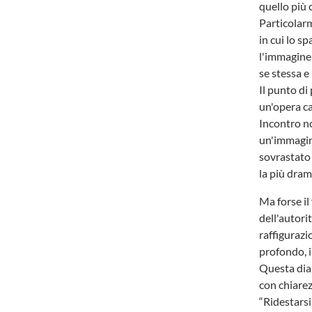
quello più 
Particolarm
in cui lo s
l'immagine d
se stessa e
Il punto di
un'opera ca
Incontro no
un'immagine
sovrastato 
la più dram
Ma forse il
dell'autorit
raffigurazi
profondo, il
Questa dial
con chiarez
“Ridestarsi