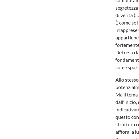
compiutame
segretezza 
di verità (
È come se l
irrappresen
appartiene 
fortemente
Del resto la
fondamenta
come spazi
Allo stesso
potenzialme
Ma il tema 
dall'inizio,
indicativam
questo conc
struttura c
affiora la l