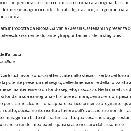
ni di un percorso artistico connotato da una rara originalità, scand
i forme e immagini riconducibili alla figurazione, alla geometria, al
one iconica.
arà introdotta da Nicola Galvan e Alessia Castellani in presenza de
ibile esclusivamente durante gli appuntamenti della stagione.
dell'artista
astellani
 Carlo Schiavon sono caratterizzate dallo stesso riserbo del loro a
lla potente presenza del segno, delle dimensioni e della forza attra
ome se mantenessero un fondo segreto, nascosto. Nella dialettica d
i si fonda la sua iconografia - tra luce e ombra, dentro e fuori, pesan
lo per citarne alcune – una appare particolarmente pregnante: quell
non detto, decisamente risolta a favore dell'evocazione e non del ra
te immagini un tratto di inafferrabilità, qualcosa che sfugge cost
o e che le rende impalpabili, quasi si astenessero dall'assumere