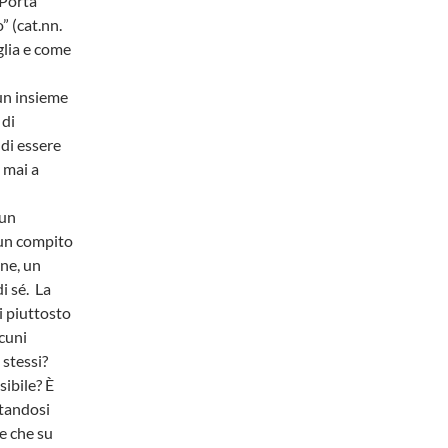
“Porta
” (cat.nn.
glia e come
 un insieme
 di
 di essere
 mai a
 un
e un compito
one, un
i sé. La
i piuttosto
cuni
 stessi?
ibile? È
standosi
e che su