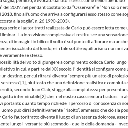
la soglia, peraltro, è evocato dai titoli stessi, come nello splendido 
” del 2009, nel pendant costituito da “Osservare” e “Non solo nero
l 2018, fino all'uomo che arriva a configurarsi esso stesso come so
accosta alla soglia”, n. 26 1990-2003).
nga serie di autoritratti realizzata da Carlo può essere letta come
 liminari. La loro visione complessiva ci restituisce una sensazione
a, di immagini in bilico: il volto è sul punto di affiorare ma anche
ente risucchiato dal fondo, e in tale sottile equilibrismo non arriva
e veramente se stesso.
ossibilità del volto di giungere a compimento colloca Carlo lungo
llettivo in cui, a partire dal XX secolo, l'identità si configura com
un destino, per cui ritrarsi diventa “sempre più un atto di proiezi
 se stesso”[1], piuttosto che una definizione realistica e compiuta d
rnità, secondo Jean Clair, sfugge alla compiutezza per presentars
getto interminabile[2] che, nel nostro caso, sembra tradursi in al
vi portanti: quanto tempo richiede il percorso di conoscenza di noi
omo può dirsi definitivamente “risolto”, ammesso che ciò sia poss
r Carlo l'autoritratto diventa il luogo di un'assenza dolorosa, asse
ente lungo il versante più scomodo - quello della domanda - invec