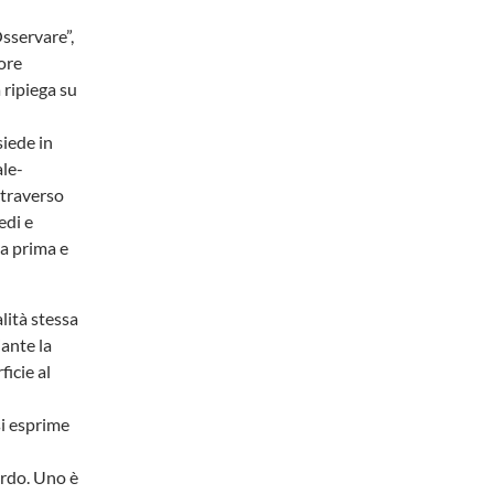
Osservare”,
ore
à ripiega su
siede in
ale-
ttraverso
edi e
la prima e
lità stessa
iante la
ficie al
si esprime
ardo. Uno è