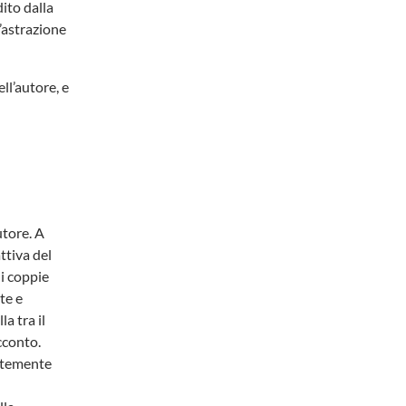
ito dalla
l’astrazione
ll’autore, e
utore. A
ttiva del
i coppie
te e
a tra il
cconto.
antemente