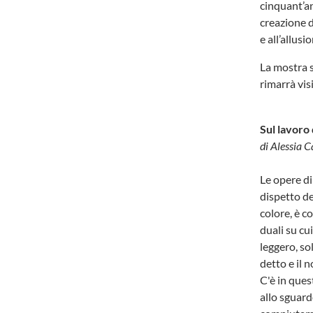
cinquant’an
creazione d
e all’allusi
La mostra s
rimarrà vis
Sul lavoro 
di Alessia C
Le opere di
dispetto de
colore, è c
duali su cu
leggero, so
detto e il 
C'è in ques
allo sguard