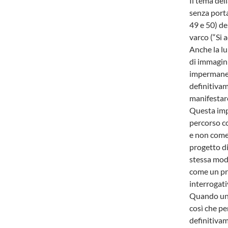
Il tema del
senza porta
49 e 50) de
varco (“Si 
Anche la lu
di immagini
impermanenz
definitivam
manifestar
Questa imp
percorso co
e non come 
progetto di
stessa mode
come un pro
interrogati
Quando un u
così che pe
definitivam