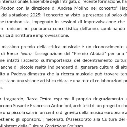
 internazionale. Ensemble degli Intrigati, di recente formazione, ha
 Paxton con la direzione di Andrea Molino nel concerto" Ha
 della stagione 2025: il concerto ha visto la presenza sul palco 
e trombonista, impegnato in sessioni di improvvisazione che
un unicum nel panorama concertistico dell’anno, combinando 
usica di scrittura e improvvisazione.
l massimo premio della critica musicale è un riconoscimento a
a di
Barco Teatro
: l’assegnazione del "Premio Abbiati" per una 
pone infatti l'accento sull'importanza del decentramento cultur
 anche di piccole realtà indipendenti di generare cultura di alto
lto a Padova dimostra che la ricerca musicale può trovare terr
sistano una visione artistica chiara e una rete di collaborazioni p
a.
o traguardo,
Barco Teatro
esprime il proprio ringraziamento a
iacomo Susani e Francesco Antonioni, architetti di un progetto c
 una piccola sala in un centro di gravità della musica europea e a
sostiene: gli sponsors, i mecenati, l’Assessorato alla Cultura de
Ministero della Cultura,
Fondazione Cariparo.