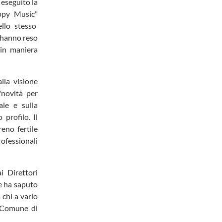
 eseguito la
ppy Music"
dello stesso
 hanno reso
in maniera
lla visione
"novità per
ale e sulla
 profilo. Il
eno fertile
rofessionali
i Direttori
he ha saputo
 chi a vario
l Comune di