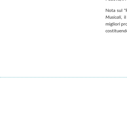
Nota sul "
Musicali
, 
migliori pr
costituendo