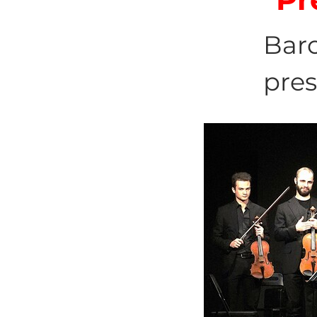
Barc
pres