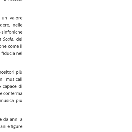
un valore
dere, nelle
o-sinfoniche
a Scala
, del
one come il
 fiducia nel
ositori più
ni musicali
o capace di
he conferma
 musica più
 da anni a
iani e figure