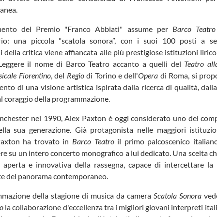
anea.
imento del Premio "Franco Abbiati" assume per
Barco Teatro
rio: una piccola "scatola sonora”, con i suoi 100 posti a se
 della critica viene affiancata alle più prestigiose istituzioni liric
 Leggere il nome di Barco Teatro accanto a quelli del
Teatro all
icale Fiorentino
, del
Regio
di Torino e dell'
O
pera
di Roma, si prop
nto di una visione artistica ispirata dalla ricerca di qualità, dalla
al coraggio della programmazione.
chester nel 1990, Alex Paxton è oggi considerato uno dei comp
della sua generazione. Già protagonista nelle maggiori istituzio
Paxton ha trovato in
Barco Teatro
il primo palcoscenico italian
e su un intero concerto monografico a lui dedicato. Una scelta c
ne aperta e innovativa della rassegna, capace di intercettare la
te del panorama contemporaneo.
mazione della stagione di musica da camera
Scatola Sonora
vede
ro
la collaborazione d'eccellenza tra i migliori giovani interpreti ital