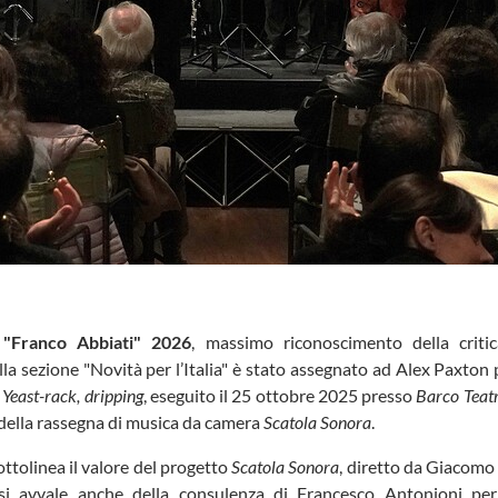
"Franco Abbiati" 2026
, massimo riconoscimento della criti
ella sezione "Novità per l’Italia" è stato assegnato ad Alex Paxton 
 Yeast-rack, dripping
, eseguito il 25 ottobre 2025 presso
Barco Teat
 della rassegna di musica da camera
Scatola Sonora
.
ottolinea il valore del progetto
Scatola Sonora
, diretto da Giacomo
si avvale anche della consulenza di Francesco Antonioni per