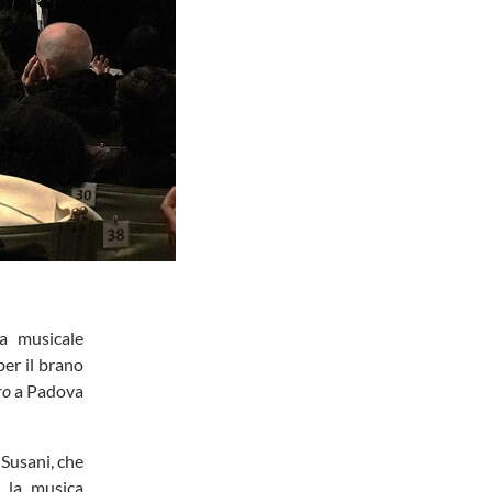
ca musicale
per il brano
ro
a Padova
 Susani, che
 la musica