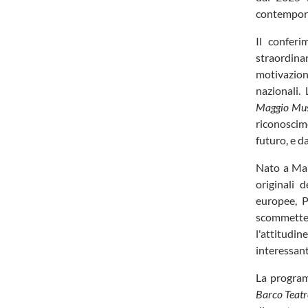
contempor
Il confer
straordina
motivazioni
nazionali.
Maggio Mus
riconoscime
futuro, e d
Nato a Man
originali 
europee, 
scommetter
l'attitudi
interessan
La program
Barco Teat