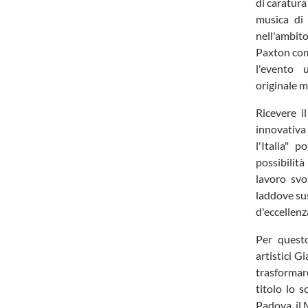
di caratura
musica di
nell'ambito
Paxton com
l'evento 
originale m
Ricevere i
innovativ
l'Italia" 
possibilità
lavoro svo
laddove sus
d'eccellenz
Per quest
artistici G
trasformare
titolo lo 
Padova, il 