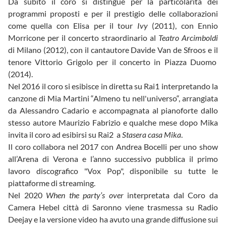
Da subito il coro si distingue per la particolarità dei
programmi proposti e per il prestigio delle collaborazioni
come quella con Elisa per il tour
Ivy
(2011), con Ennio
Morricone per il concerto straordinario al
Teatro Arcimboldi
di Milano (2012), con il cantautore Davide Van de Sfroos e il
tenore Vittorio Grigolo per il concerto in Piazza Duomo
(2014).
Nel 2016 il coro si esibisce in diretta su Rai1 interpretando la
canzone di Mia Martini “Almeno tu nell'universo“, arrangiata
da Alessandro Cadario e accompagnata al pianoforte dallo
stesso autore Maurizio Fabrizio e qualche mese dopo Mika
invita il coro ad esibirsi su Rai2 a
Stasera casa Mika
.
Il coro collabora nel 2017 con Andrea Bocelli per uno show
all’Arena di Verona e l’anno successivo pubblica il primo
lavoro discografico "Vox Pop", disponibile su tutte le
piattaforme di streaming.
Nel 2020
When the party’s over
interpretata dal Coro da
Camera Hebel città di Saronno viene trasmessa su Radio
Deejay e la versione video ha avuto una grande diffusione sui