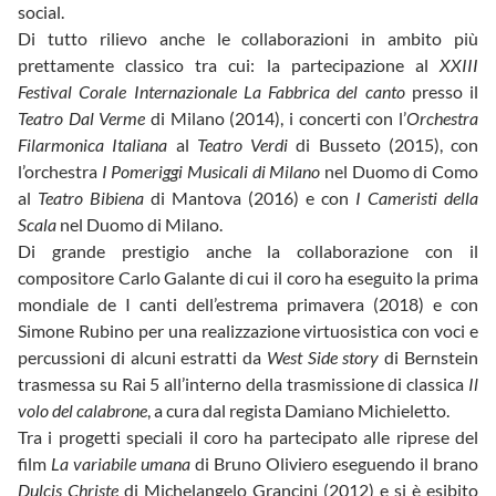
social.
Di tutto rilievo anche le collaborazioni in ambito più
prettamente classico tra cui: la partecipazione al
XXIII
Festival Corale Internazionale La Fabbrica del canto
presso il
Teatro Dal Verme
di Milano (2014), i concerti con l’
Orchestra
Filarmonica Italiana
al
Teatro Verdi
di Busseto (2015), con
l’orchestra
I Pomeriggi Musicali di Milano
nel Duomo di Como
al
Teatro Bibiena
di Mantova (2016) e con
I Cameristi della
Scala
nel Duomo di Milano.
Di grande prestigio anche la collaborazione con il
compositore Carlo Galante di cui il coro ha eseguito la prima
mondiale de I canti dell’estrema primavera (2018) e con
Simone Rubino per una realizzazione virtuosistica con voci e
percussioni di alcuni estratti da
West Side story
di Bernstein
trasmessa su Rai 5 all’interno della trasmissione di classica
Il
volo del calabrone
, a cura dal regista Damiano Michieletto.
Tra i progetti speciali il coro ha partecipato alle riprese del
film
La variabile umana
di Bruno Oliviero eseguendo il brano
Dulcis Christe
di Michelangelo Grancini (2012) e si è esibito