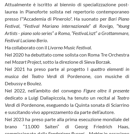
Attualmente è iscritto al biennio di specializzazione post-
laurea in Pianoforte solista nel repertorio contemporaneo
presso l’"Accademia di Pinerolo". Ha suonato per
Bari Piano
Festival, "Festival Mariano internazionale” di Rovigo, “Young
Artists - piano solo series” a Roma, “FestivaLiszt” a Grottammare,
Festival Luciano Berio
.
Ha collaborato con il
Livorno Music Festival.
Nel 2020 ha debuttato come solista con Roma Tre Orchestra
nel
Mozart Project
, sotto la direzione di Sieva Borzak.
Nel 2021 ha preso parte al progetto I
quattro elementi in
musica
del
Teatro Verdi
di Pordenone, con musiche di
Debussy e Boulez.
Nel 2022, nell’ambito del convegno
Figure oltre il presente
dedicato a Luigi Dallapiccola, ha tenuto un recital al
Teatro
Verdi
di Pordenone, eseguendo la Quinta sonata di Sciarrino
e suscitando vivo apprezzamento da parte dell’autore.
Nel 2023 ha preso parte alla prima esecuzione mondiale del
brano “11.000 Saiten” di Georg Friedrich Haas,
commissionato dalla
Fondazione Busoni – Mahle
r in occasione