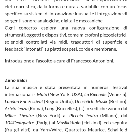
elettroacustica, dalla forma e durata variabile, con un focus
specifico su sistemi di intonazione inusuali e l’integrazione di
sorgenti sonore analogiche, digitali e meccaniche.
Ogni concerto esplora una nuova configurazione di
strumenti, oggetti e dispositivi, come microfoni piezoelettrici,
solenoidi controllati via midi, trasduttori di superficie e
feedback “intonati” su piatti sospesi, corde e membrane.
Introduzione all'ascolto a cura di Francesco Antonioni.
Zeno Baldi
La sua musica è stata presentata in numerosi festival
internazionali -
Mata
(New York, USA),
La Biennale
(Venezia),
London Ear Festival
(Regno Unito),
Unerhörte Musik
(Berlino),
ArteScienza
(Roma),
Loop
(Bruxelles), (...) in sedi che vanno dal
Miller Theatre
(New York) al
Piccolo Teatro
(Milano), dal
104Centquatre
(Parigi) al
Musiikkitalo
(Helsinki), ed eseguita
(fra gli altri) da Yarn/Wire, Quartetto Maurice, Schallfeld